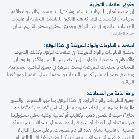
حقوق العلامات التجارية:
إن منصة عُمان للشركات الناشئة، وشركاتها التابعة، وشركائها، والمتعاقدين
معها و/أو المؤسسات المشاركة هم المالكون للعلامات التجارية أو علامات
الخدمات الظاهرة في هذا الموقع، وجميع الحقوق محفوظة لهم بشأن
هذه العلامات.
استخدام المعلومات والمواد المعروضة في هذا الموقع:
تخضع المعلومات والمواد المعروضة في صفحات الموقع، وكذلك الشروط
والأحكام والتوصيفات الواردة، إلى التغيير بين الحين والآخر. وننوه بأن
المنتجات والخدمات المعروضة ليست متوفرة في جميع المناطق الجغرافية،
ويخضع حصولك على أي من المنتجات والخدمات على تقديرنا وموافقتنا
النهائية.
براءة الذمة من الضمانات:
جميع المعلومات والمواد الواردة في هذا الموقع، بما فيها النصوص والصور
والروابط وغيرها من المواد، معروضة على أساس "كما هي" و"كما هو
متاح"؛ حيث لا نضمن دقتها، وكفايتها أو كمالها، وعليه نخلي مسؤوليتنا
صراحة تجاه أي أخطاء أو سهو فيها. ولا نقدم أي ضمانات، صريحة أو
ضمنية أو قانونية بشأن هذه المواد والمعلومات. وعلى سبيل المثال لا
الحصر، لا نقدّم أي ضمانات بعدم انتهاكها حقوق الأطراف الثالثة، أو