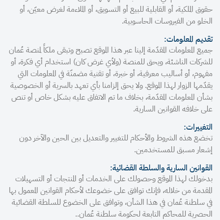
حقوق الملكية، أو القابلية للبيع أو التسويق، أو الملاءمة لغرض معيّن، أو
الخلو من الفيروسات الحاسوبية.
تقديم المعلومات:
جميع المعلومات المقدّمة إلينا عبر هذا الموقع تصبح وتبقى ملكاً لمنصة عُمان
للشركات الناشئة، ويحق للمنصة (ولأي غرض كان) استخدام أي فكرة، أو
مفهوم، أو أساليب معرفية، أو خبرة، أو تقنية مضمنّة في المعلومات التي
يقدّمها الزوار لهذا الموقع. ولا يحق إلزامنا بأي تعهد بالسرية أو الخصوصية
بشأن المعلومات المقدّمة، بخلاف ما تم الاتفاق عليه بشكل خاص أو تنص
على خلافه القوانين السارية.
التغييرات:
تخضع هذه الشروط والأحكام للتغيير والتعديل بين الحين والآخر دون
إشعار مسبق للمستخدمين.
القوانين السارية والسلطة القضائية:
بدخولك لهذا الموقع وحصولك على الخدمات أو المنتجات أو التسهيلات
المقدمة من خلاله، فإنك توافق على خضوعك لأحكام القوانين المعمول بها
في سلطنة عُمان في هذا الشأن، وتوافق على الخضوع للسلطة القضائية
الحصرية للمحاكم التابعة لحكومة سلطنة عُمان..