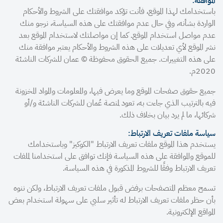
الموافقة:
باستخدامك لهذا الموقع، فأنت تؤكد موافقتك على الشروط والأحكام
الواردة بشأنه، وفي حال عدم موافقتك على هذه السياسة، نرجو منك
عدم مواصل استخدام الموقع. كما إن مواصلتك لاستخدام الموقع بعد
نشر الموقع لأي تعديلات على هذه الشروط والأحكام يعتبر موافقة منك
على هذه التغييرات. جميع الحقوق محفوظة © عمان للشركات الناشئة
2020م.
جميع حقوق صفحات الموقع وما يعرض فيها، والمعلومات والمواد المخزونة
فيه بالترتيب الذي جاءت به، تعود لمنصة عُمان للشركات الناشئة و/أو
شركائها، ما لم يرد بيان بخلاف ذلك.
سياسة ملفات تعريف الارتباط:
يستخدم هذا الموقع ملفات تعريف الارتباط "الكوكيز" وباستخدامك
للموقع والموافقة على هذه السياسة فإنك توافق على استخدامنا لملفات
تعريف الارتباط وفقًا للشروط المذكورة في هذه السياسة.
تسمح معظم المتصفحات برفض قبول ملفات تعريف الارتباط، ولكن ننوه
بأن حظر ملفات تعريف الارتباط له تأثير سلبي على سهولة استخدام بعض
المواقع الإلكترونية.