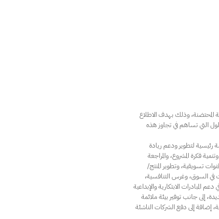
ة المحتضنة، وذلك بهدف الاطلاع
ول التي تساهم في تجاوز هذه
لأهداف الرئيسية لـ “مدائن” من تأسيس المركز الوطني للأعمال عام 2013 ليكون منصة رئيسية لتطوير ودعم ريادة
مية فكرة المشروع، والمراجعة
وات تسويقية، وتطوير المنتج/
ت في السوق، وغرس التنافسية،
م المبادرات الابتكارية والإبداعية
ة، إلى جانب توفير بيئة ملائمة
، إضافة إلى دفع الشركات الناشئة