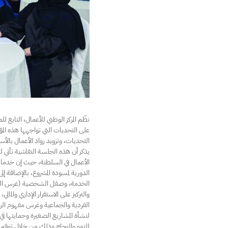
نظّم المركز الوطني للأعمال، التاب
على التحديات التي تواجهها هذه ال
التحديات، وتزويد رواد الأعمال بال
الأعمال في السلطنة، حيث إن خدمات ا
الدورية لمسودة المشروع، بالإضافة 
الخدمة، وصقل الشخصية (غرس الحس ا
والتركيز على الاستقرار الإداري والم
الفردية والجماعية وغرس مفهوم الريا
لنشأة المشاريع الصغيرة وحمايتها ف
للنمو والنجاح وذلك من خلال توفير ا