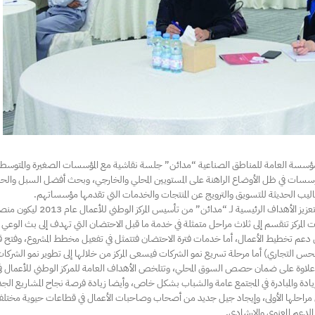
ع للمؤسسة العامة للمناطق الصناعية “مدائن” جلسة نقاشية مع المؤسسات الصغيرة والمتوسط
مؤسسات في ظل الأوضاع الراهنة على المستويين المحلي والخارجي، وبحث أفضل السبل والحل
أساليب الحديثة للتسويق والترويج عن المنتجات والخدمات التي تقدمها مؤسساتهم.
يذكر أن هذه الجلسة النقاشية تأتي لتعزيز ا
لمركز تنقسم إلى ثلاث مراحل متمثلة في خدمة ما قبل الاحتضان التي تهدف إلى بث الوعي وتن
إلى دعم تخطيط الأعمال، أما خدمات فترة الاحتضان فتتمثل في تفعيل مخطط المشروع، وفتح قن
لتجاري) أما مرحلة تسريع نمو الشركات فيسعى المركز من خلالها إلى تطوير نمو الشركا
الي، علاوة على ضمان حصص السوق المحلي، وتتلخص الأهداف العامة للمركز الوطني للأعمال في دع
دة والمبادرة في المجتمع عامة والشباب بشكل خاص، وأيضا زيادة فرصة نجاح المشاريع الجديد
ي مراحلها الأولى، وإيجاد جيل جديد من أصحاب وصاحبات الأعمال في قطاعات حيوية مختلفة
لدعم المعنوي والإرشادي.