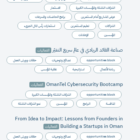
الشركات الناشئة والمؤسسات الكبيرة
الاستثمار
عرض المشاريع أمام المستثمرين
برامج الحاضنات والمسرعات
الشراكات
تعليم المستثمرين
استثمارات رأس المال الجريء
المؤسسين
الإعلانات
صناعة القائد الريادي في عالم سريع التغيّر
الفعاليات
opportunities block
نصائح وتوجهات
حلقات وورش العمل
ريادة الأعمال
استراتيجية
عقلية المؤسس
OmanTel Cybersecurity Bootcamp
الفعاليات
opportunities block
الشركات الناشئة والمؤسسات الكبيرة
المنافسة
البرامج
المؤسسين
نمو الشركات الناشئة
From Idea to Impact: Lessons from Founders in
Building a Startups in Oman
الفعاليات
opportunities block
نصائح وتوجهات
حلقات وورش العمل