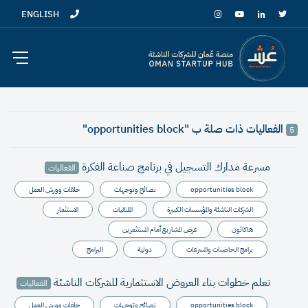
ENGLISH
الفعاليات ذات صلة ب "opportunities block"
5
مسرعة مدارك التسجيل في برنامج صناعة الفكرة
الفعاليات
opportunities block
نصائح وتوجهات
حلقات وورش العمل
الشركات الناشئة والمؤسسات الكبيرة
الملتقيات
الاستثمار
هاكاثون
عرض المشاريع أمام المستثمرين
برامج الحاضنات والمسرعات
دولية
البرامج
تعلم خطوات بناء العروض الاستثمارية للشركات الناشئة
الفعاليات
opportunities block
نصائح وتوجهات
حلقات وورش العمل