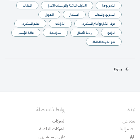
التكنولوجيا
الشركات الناشئة والمؤسسات الكبيرة
الملتقيات
التسويق والمبيعات
الاستثمار
التمويل
عرض المشاريع أمام المستثمرين
الشراكات
تعليم المستثمرين
البرامج
ريادة الأعمال
استراتيجية
عقلية المؤسس
نمو الشركات الناشئة
رجوع
نبذة
روابط ذات صلة
نبذة عن
الشركات
انضم إلينا
الشركات الداعمة
المزايا
دليل المستشارين