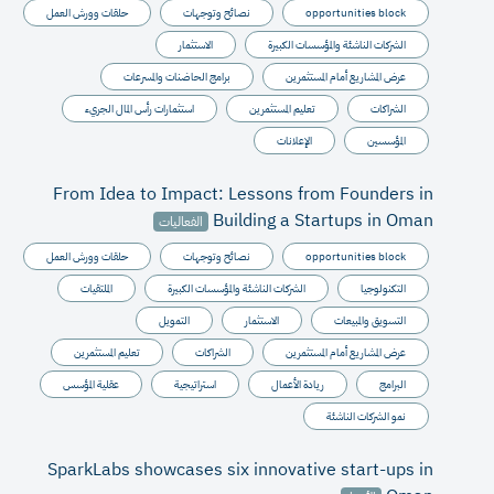
opportunities block
نصائح وتوجهات
حلقات وورش العمل
الشركات الناشئة والمؤسسات الكبيرة
الاستثمار
عرض المشاريع أمام المستثمرين
برامج الحاضنات والمسرعات
الشراكات
تعليم المستثمرين
استثمارات رأس المال الجريء
المؤسسين
الإعلانات
From Idea to Impact: Lessons from Founders in
Building a Startups in Oman
الفعاليات
opportunities block
نصائح وتوجهات
حلقات وورش العمل
التكنولوجيا
الشركات الناشئة والمؤسسات الكبيرة
الملتقيات
التسويق والمبيعات
الاستثمار
التمويل
عرض المشاريع أمام المستثمرين
الشراكات
تعليم المستثمرين
البرامج
ريادة الأعمال
استراتيجية
عقلية المؤسس
نمو الشركات الناشئة
SparkLabs showcases six innovative start-ups in