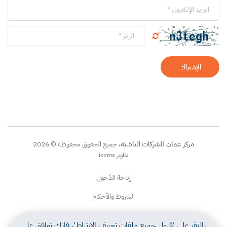
الإشتراك
مركز عمان للشركات الناشئة
، جميع الحقوق محفوظة © 2026
تطوير icoms
إتاحة الدّخول
الشروط والأحكام
سياسة الخصوصية
بالنقر على 'قبول جميع ملفات تعريف الارتباط'، فإنك توافق على