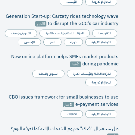
التجارة الإلكترونية
المؤسسين
Generation Start-up: Carzaty rides technology wave
to disrupt the GCC's car industry
الأخبار
التكنولوجيا
الشركات الناشئة والمؤسسات الكبيرة
التسويق والمبيعات
التجارة الإلكترونية
دولية
النمو
المؤسسين
New online platform helps SMEs market products
during pandemic
الأخبار
الشركات الناشئة والمؤسسات الكبيرة
التسويق والمبيعات
التجارة الإلكترونية
CBO issues framework for small businesses to use
e-payment services
الأخبار
التجارة الإلكترونية
الإعلانات
هل سيتغير ال "فتك" مفهوم الخدمات المالية كما نعرفه اليوم؟