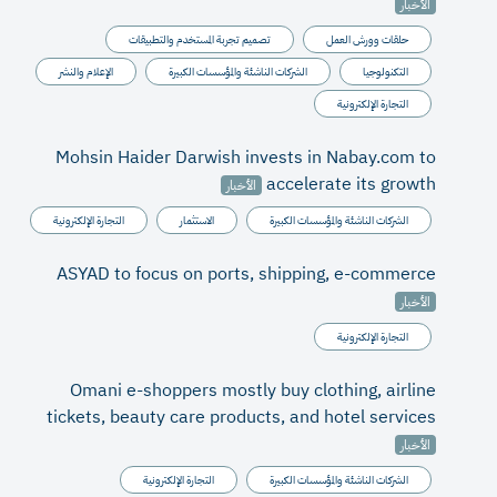
الأخبار
حلقات وورش العمل
تصميم تجربة المستخدم والتطبيقات
التكنولوجيا
الشركات الناشئة والمؤسسات الكبيرة
الإعلام والنشر
التجارة الإلكترونية
Mohsin Haider Darwish invests in Nabay.com to
accelerate its growth
الأخبار
الشركات الناشئة والمؤسسات الكبيرة
الاستثمار
التجارة الإلكترونية
ASYAD to focus on ports, shipping, e-commerce
الأخبار
التجارة الإلكترونية
Omani e-shoppers mostly buy clothing, airline
tickets, beauty care products, and hotel services
الأخبار
الشركات الناشئة والمؤسسات الكبيرة
التجارة الإلكترونية